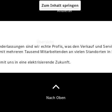
Zum Inhalt springen
Anbieter
Anbieter
Übersicht
derlassungen sind wir echte Profis, was den Verkauf und Serv
mit mehreren Tausend Mitarbeitenden an vielen Standorten in
mit uns in eine elektrisierende Zukunft.
Startseite
Ansprechpartner
finden
Beratung
vereinbaren
Servicetermin