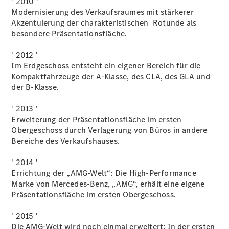
' 2010 '
CLE Coupé
Modernisierung des Verkaufsraumes mit stärkerer
Mercedes-
Akzentuierung der charakteristischen Rotunde als
AMG GT
besondere Präsentationsfläche.
Coupé
Mercedes-
' 2012 '
AMG GT 4-
Im Erdgeschoss entsteht ein eigener Bereich für die
Türer
Kompaktfahrzeuge der A-Klasse, des CLA, des GLA und
Coupé
der B-Klasse.
Cabriolets
&
' 2013 '
Roadster
Erweiterung der Präsentationsfläche im ersten
Obergeschoss durch Verlagerung von Büros in andere
Bereiche des Verkaufshauses.
' 2014 '
Errichtung der „AMG-Welt“: Die High-Performance
Marke von Mercedes-Benz, „AMG“, erhält eine eigene
Präsentationsfläche im ersten Obergeschoss.
' 2015 '
CLE
Die AMG-Welt wird noch einmal erweitert: In der ersten