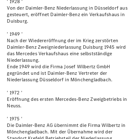
' 1928 '
Von der Daimler-Benz Niederlassung in Düsseldorf aus
gesteuert, eröffnet Daimler-Benz ein Verkaufshaus in
Übersicht
Duisburg.
140 Jahre
Innovation
' 1949 '
Mercedes-
Nach der Wiedereröffnung der im Krieg zerstörten
Benz
Daimler-Benz Zweigniederlassung Duisburg 1945 wird
Store
das Mercedes Verkaufshaus eine selbstständige
Neuwagenangebote
Niederlassung.
Ende 1949 wird die Firma Josef Wilbertz GmbH
gegründet und ist Daimler-Benz Vertreter der
Niederlassung Düsseldorf in Mönchengladbach.
' 1972 '
Eröffnung des ersten Mercedes-Benz Zweigbetriebs in
Best Deal
Neuss.
Leasing
Privatkunden
' 1975 '
Leasing
Die Daimler-Benz AG übernimmt die Firma Wilbertz in
Gewerbekunden
Mönchengladbach. Mit der Übernahme wird der
Finanzierung
Standort Krefeld Betriebsteil der Niederlassung