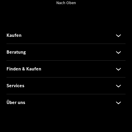
Center
Events