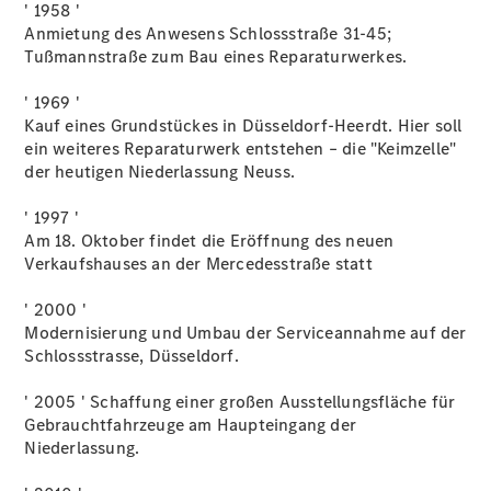
C-Klasse T-
' 1958 '
Modell
Anmietung des Anwesens Schlossstraße 31-45;
E-Klasse T-
Tußmannstraße zum Bau eines Reparaturwerkes.
Modell
Kompaktwagen
' 1969 '
Kauf eines Grundstückes in Düsseldorf-Heerdt. Hier soll
ein weiteres Reparaturwerk entstehen – die "Keimzelle"
der heutigen Niederlassung Neuss.
' 1997 '
Am 18. Oktober findet die Eröffnung des neuen
A-Klasse
Verkaufshauses an der Mercedesstraße statt
Kompaktlimousine
B-Klasse
' 2000 '
Coupés
Modernisierung und Umbau der Serviceannahme auf der
Schlossstrasse, Düsseldorf.
' 2005 ' Schaffung einer großen Ausstellungsfläche für
Gebrauchtfahrzeuge am Haupteingang der
Niederlassung.
CLA Coupé