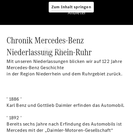
Zum Inhalt springen
Anbieter
Chronik Mercedes-Benz
Anbieter
Niederlassung Rhein-Ruhr
Übersicht
Mit unseren Niederlassungen blicken wir auf 122 Jahre
Mercedes-Benz Geschichte
in der Region Niederrhein und dem Ruhrgebiet zurück.
Startseite
' 1886 '
Ansprechpartner
Karl Benz und Gottlieb Daimler erfinden das Automobil.
finden
Beratung
' 1892 '
vereinbaren
Bereits sechs Jahre nach Erfindung des Automobils ist
Servicetermin
Mercedes mit der „Daimler-Motoren-Gesellschaft“