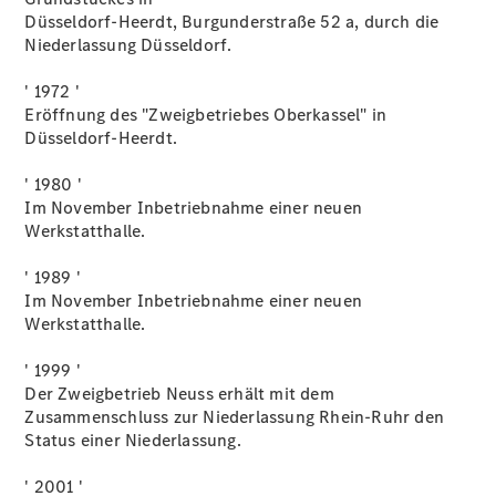
Teile &
Düsseldorf-Heerdt, Burgunderstraße 52 a, durch die
Zubehör
Niederlassung Düsseldorf.
Pannen- &
Schadenhilfe
' 1972 '
Reparatur &
Eröffnung des "Zweigbetriebes Oberkassel" in
Werkstatt
Düsseldorf-Heerdt.
Rückrufe &
Umrüstungen
' 1980 '
Warnung: Betrug
Im November Inbetriebnahme einer neuen
beim
Werkstatthalle.
Gebrauchtwagenkauf
Service für
' 1989 '
Reisemobile
Im November Inbetriebnahme einer neuen
Mercedes-
Werkstatthalle.
Benz Rent
Mercedes-
' 1999 '
Benz
Der Zweigbetrieb Neuss erhält mit dem
Store
Zusammenschluss zur Niederlassung Rhein-Ruhr den
Gebrauchtwagensuche
Status einer Niederlassung.
Finanzdienste
Digitale
' 2001 '