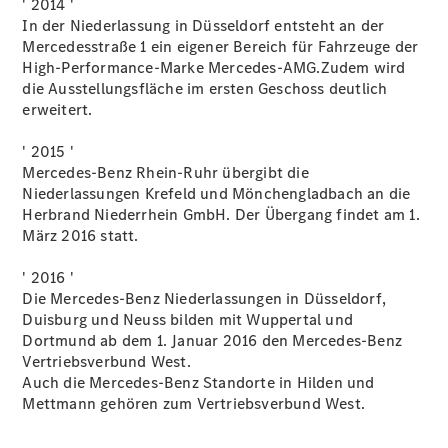
' 2014 '
In der Niederlassung in Düsseldorf entsteht an der
Mercedesstraße 1 ein eigener Bereich für Fahrzeuge der
High-Performance-Marke Mercedes-AMG.Zudem wird
die Ausstellungsfläche im ersten Geschoss deutlich
erweitert.
Der neue
' 2015 '
GLA
Mercedes-Benz Rhein-Ruhr übergibt die
Der neue
Niederlassungen Krefeld und Mönchengladbach an die
elektrische
Herbrand Niederrhein GmbH. Der Übergang findet am 1.
GLA
März 2016 statt.
EQA –
elektrisch
' 2016 '
EQE SUV –
Die Mercedes-Benz Niederlassungen in Düsseldorf,
elektrisch
Duisburg und Neuss bilden mit Wuppertal und
EQS SUV –
Dortmund ab dem 1. Januar 2016 den Mercedes-Benz
elektrisch
Vertriebsverbund West.
G-Klasse –
Auch die Mercedes-Benz Standorte in Hilden und
elektrisch
Mettmann gehören zum Vertriebsverbund West.
Mercedes-
Maybach
EQS SUV –