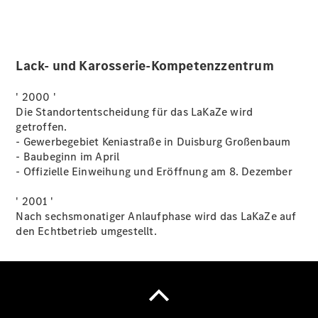
Lack- und Karosserie-Kompetenzzentrum
Ansprechpartner
PKW finden
' 2000 '
Ansprechpartner
Die Standortentscheidung für das LaKaZe wird
VAN finden
getroffen.
Ansprechpartner
- Gewerbegebiet Keniastraße in Duisburg Großenbaum
Truck-Service
- Baubeginn im April
finden
- Offizielle Einweihung und Eröffnung am 8. Dezember
Probefahrt
Servicetermin
' 2001 '
vereinbaren
Nach sechsmonatiger Anlaufphase wird das LaKaZe auf
Kontaktformular
den Echtbetrieb umgestellt.
Elektromobilität
Werksauslieferung
Jobs &
Karriere
AMG
Performance