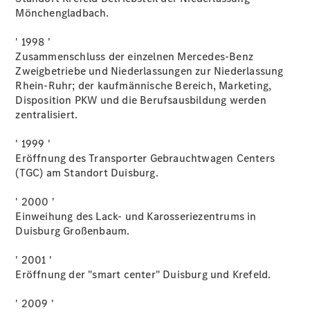
Privatkunden
Mönchengladbach.
Finanzierung
Gewerbekunden
' 1998 '
Kurzfristig
Zusammenschluss der einzelnen Mercedes-Benz
verfügbare
Zweigbetriebe und Niederlassungen zur Niederlassung
Angebote
Rhein-Ruhr; der kaufmännische Bereich, Marketing,
V-Klasse
Disposition PKW und die Berufsausbildung werden
V-Klasse
zentralisiert.
Marco Polo
Limousinen
' 1999 '
Eröffnung des Transporter Gebrauchtwagen Centers
(TGC) am Standort Duisburg.
' 2000 '
Einweihung des Lack- und Karosseriezentrums in
Duisburg Großenbaum.
Der
elektrische
' 2001 '
CLA mit EQ-
Eröffnung der "smart center" Duisburg und Krefeld.
Technologie
Der neue
' 2009 '
CLA