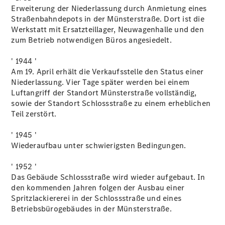
Erweiterung der Niederlassung durch Anmietung eines
Straßenbahndepots in der Münsterstraße. Dort ist die
Werkstatt mit Ersatzteillager, Neuwagenhalle und den
zum Betrieb notwendigen Büros angesiedelt.
' 1944 '
Am 19. April erhält die Verkaufsstelle den Status einer
Niederlassung. Vier Tage später werden bei einem
Der
Luftangriff der Standort Münsterstraße vollständig,
brandneue
sowie der Standort Schlossstraße zu einem erheblichen
CLA
Teil zerstört.
Shooting
Brake
' 1945 '
Der
Wiederaufbau unter schwierigsten Bedingungen.
elektrische
CLA
' 1952 '
Shooting
Das Gebäude Schlossstraße wird wieder aufgebaut. In
Brake
den kommenden Jahren folgen der Ausbau einer
CLA
Spritzlackiererei in der Schlossstraße und eines
Shooting
Betriebsbürogebäudes in der Münsterstraße.
Brake