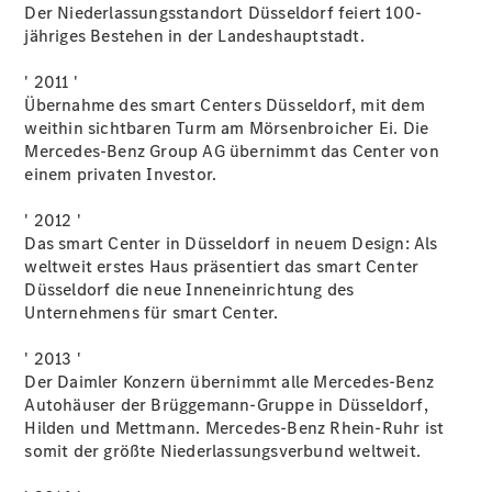
Der Niederlassungsstandort Düsseldorf feiert 100-
EQE
jähriges Bestehen in der Landeshauptstadt.
Limousine -
elektrisch
' 2011 '
EQS
Übernahme des smart Centers Düsseldorf, mit dem
Limousine -
weithin sichtbaren Turm am Mörsenbroicher Ei. Die
elektrisch
Mercedes-Benz Group AG übernimmt das Center von
C-Klasse
einem privaten Investor.
Limousine
C-Klasse
' 2012 '
Limousine -
Das smart Center in Düsseldorf in neuem Design: Als
elektrisch
weltweit erstes Haus präsentiert das smart Center
E-Klasse
Düsseldorf die neue Inneneinrichtung des
Limousine
Unternehmens für smart Center.
S-Klasse
Limousine
' 2013 '
S-Klasse
Der Daimler Konzern übernimmt alle Mercedes-Benz
Lang
Autohäuser der Brüggemann-Gruppe in Düsseldorf,
Mercedes-
Hilden und Mettmann. Mercedes-Benz Rhein-Ruhr ist
Maybach S-
somit der größte Niederlassungsverbund weltweit.
Klasse
SUVs