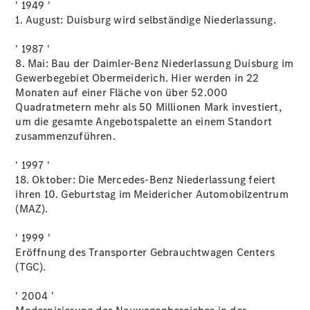
' 1949 '
Sterne -
1. August: Duisburg wird selbständige Niederlassung.
elektrisch
Mercedes-
' 1987 '
Benz
8. Mai: Bau der Daimler-Benz Niederlassung Duisburg im
Online
Gewerbegebiet Obermeiderich. Hier werden in 22
Store
Monaten auf einer Fläche von über 52.000
smart
Quadratmetern mehr als 50 Millionen Mark investiert,
Serviceangebote
um die gesamte Angebotspalette an einem Standort
zusammenzuführen.
' 1997 '
18. Oktober: Die Mercedes-Benz Niederlassung feiert
ihren 10. Geburtstag im Meidericher Automobilzentrum
(MAZ).
Übersicht
Serviceangebote
' 1999 '
Mercedes me
Eröffnung des Transporter Gebrauchtwagen Centers
Komfortdienste
(TGC).
Verdeck-
Pflege-
' 2004 '
Pakete