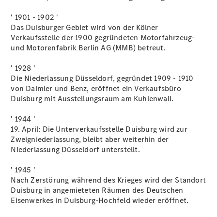
' 1901 - 1902 '
Das Duisburger Gebiet wird von der Kölner
Verkaufsstelle der 1900 gegründeten Motorfahrzeug-
und Motorenfabrik Berlin AG (MMB) betreut.
' 1928 '
EQT -
Die Niederlassung Düsseldorf, gegründet 1909 - 1910
elektrisch
von Daimler und Benz, eröffnet ein Verkaufsbüro
EQV -
Duisburg mit Ausstellungsraum am Kuhlenwall.
elektrisch
V-Klasse
' 1944 '
V-Klasse
19. April: Die Unterverkaufsstelle Duisburg wird zur
Marco Polo
Zweigniederlassung, bleibt aber weiterhin der
V-Klasse
Niederlassung Düsseldorf unterstellt.
Marco Polo
HORIZON
' 1945 '
T-Klasse
Nach Zerstörung während des Krieges wird der Standort
Reisemobile
Duisburg in angemieteten Räumen des Deutschen
Junge
Eisenwerkes in Duisburg-Hochfeld wieder eröffnet.
Sterne
Junge