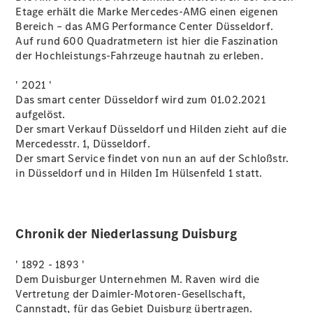
Cabriolet
Etage erhält die Marke Mercedes-AMG einen eigenen
Mercedes-
Bereich – das AMG Performance Center Düsseldorf.
AMG SL
Auf rund 600 Quadratmetern ist hier die Faszination
Roadster
der Hochleistungs-Fahrzeuge hautnah zu erleben.
Mercedes-
Maybach SL
' 2021 '
Monogram
Das smart center Düsseldorf wird zum 01.02.2021
Series
aufgelöst.
Grand
Der smart Verkauf Düsseldorf und Hilden zieht auf die
Limousine
Mercedesstr. 1, Düsseldorf.
Der smart Service findet von nun an auf der Schloßstr.
in Düsseldorf und in Hilden Im Hülsenfeld 1 statt.
Chronik der Niederlassung Duisburg
VLE
' 1892 - 1893 '
Vans &
Dem Duisburger Unternehmen M. Raven wird die
Reisemobile
Vertretung der Daimler-Motoren-Gesellschaft,
Cannstadt, für das Gebiet Duisburg übertragen.