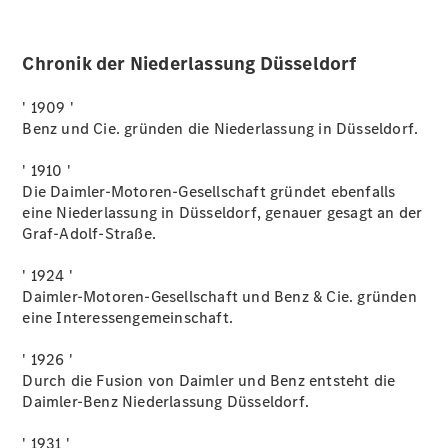
elektrisch
Der neue
Chronik der Niederlassung Düsseldorf
GLB
Der neue
GLB –
' 1909 '
elektrisch
Benz und Cie. gründen die Niederlassung in Düsseldorf.
Der neue
GLC SUV –
' 1910 '
elektrisch
Die Daimler-Motoren-Gesellschaft gründet ebenfalls
GLC SUV
eine Niederlassung in Düsseldorf, genauer gesagt an der
GLC Coupé
Graf-Adolf-Straße.
GLE SUV
GLE Coupé
' 1924 '
GLS
Daimler-Motoren-Gesellschaft und Benz & Cie. gründen
Mercedes-
eine Interessengemeinschaft.
Maybach
GLS
' 1926 '
G-Klasse
Durch die Fusion von Daimler und Benz entsteht die
T-Modelle
Daimler-Benz Niederlassung Düsseldorf.
/ Kombis
' 1931 '