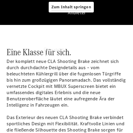
Zum Inhalt springen
Anbieter
Anbieter
Eine Klasse für sich.
Übersicht
Der komplett neue CLA Shooting Brake zeichnet sich
durch durchdachte Designdetails aus – vom
beleuchteten Kühlergrill über die fugenlosen
Türgriffe
bis hin zum großzügigen Panoramadach. Das vollständig
vernetzte Cockpit mit MBUX
Superscreen
bietet ein
umfassendes digitales Erlebnis und die neue
Startseite
Benutzeroberfläche läutet eine aufregende Ära der
Ansprechpartner
Intelligenz in Fahrzeugen ein.
finden
Beratung
Das Exterieur des neuen CLA Shooting Brake verbindet
vereinbaren
sportliches Design mit Flexibilität. Kraftvolle Linien und
Servicetermin
die fließende Silhouette des Shooting Brake sorgen für