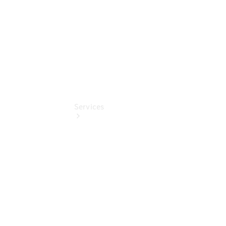
Pollenfilterung
Services
Übersicht
Serviceangebote
Reifen &
Kompletträder