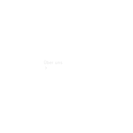
Extras
Über uns
Übersicht
Nachhaltigkeit
Kontakt