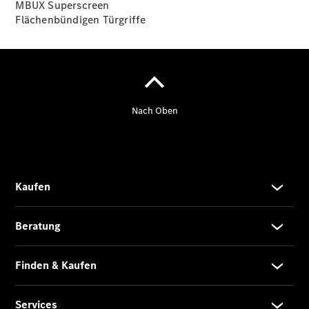
MBUX
Superscreen
Flächenbündigen
Türgriffe
Übersicht
140 Jahre
Innovation
Mercedes-
Benz
Store
Neuwagenangebote
Best Deal
Leasing
Privatkunden
Leasing
Gewerbekunden
Finanzierung