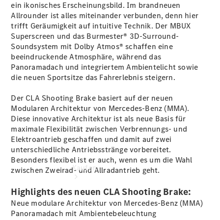
buchen
ein ikonisches Erscheinungsbild. Im brandneuen
Probefahrt
Allrounder ist alles miteinander verbunden, denn hier
vereinbaren
trifft Geräumigkeit auf intuitive Technik. Der MBUX
Konfigurator
Superscreen
und das Burmester® 3D-Surround-
Modellübersicht
Soundsystem mit Dolby
Atmos®
schaffen eine
Tel: +49 211
beeindruckende Atmosphäre, während das
4401 0
Panoramadach und integriertem
Ambientelicht
sowie
die neuen
Sportsitze
das Fahrerlebnis steigern.
Der CLA Shooting Brake basiert auf der neuen
Modularen Architektur von Mercedes-Benz (MMA).
Diese innovative Architektur ist als neue Basis für
maximale Flexibilität zwischen Verbrennungs- und
Elektroantrieb geschaffen und damit auf zwei
unterschiedliche Antriebsstränge vorbereitet.
Besonders flexibel ist er auch, wenn es um die Wahl
Kaufen
zwischen Zweirad- und Allradantrieb
geht
.
Highlights des neuen CLA Shooting Brake:
Neue modulare Architektur von Mercedes-Benz (MMA)
Panoramadach mit
Ambientebeleuchtung