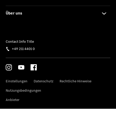
Privatkunden
Finanzierung
Gewerbekunden
Kurzfristig
verfügbare
Angebote
V-Klasse
V-Klasse
Marco Polo
Limousinen
Der
elektrische
CLA mit EQ-
Technologie
Der neue
CLA