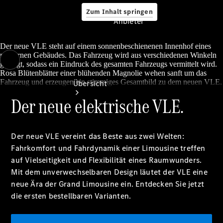
Zum Inhalt springen
Anbieter
Der neue VLE steht auf einem sonnenbeschienenen Innenhof eines
modernen Gebäudes. Das Fahrzeug wird aus verschiedenen Winkeln
gezeigt, sodass ein Eindruck des gesamten Fahrzeugs vermittelt wird.
Anbieter
Rosa Blütenblätter einer blühenden Magnolie wehen sanft um das
Fahrzeug und erzeugen ein stimmiges Gesamtbild zu dem neuen VLE.
Übersicht
Der neue elektrische VLE.
Der neue VLE vereint das Beste aus zwei Welten:
Fahrkomfort und Fahrdynamik einer Limousine treffen
auf Vielseitigkeit und Flexibilität eines Raumwunders.
Startseite
Mit dem unverwechselbaren Design läutet der VLE eine
Ansprechpartner
neue Ära der Grand Limousine ein. Entdecken Sie jetzt
finden
Beratung
die ersten bestellbaren Varianten.
vereinbaren
Servicetermin