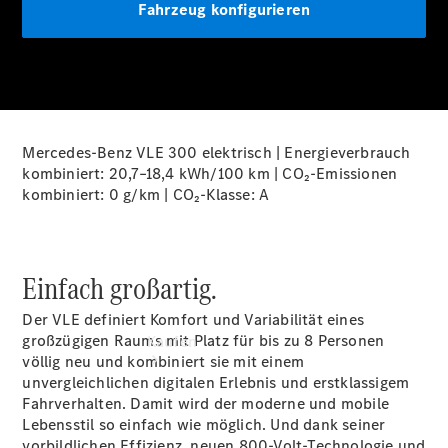
buchen
Fahrzeug konfigurieren
Probefahrt
vereinbaren
Konfigurator
Modellübersicht
Tel: +49 211
4401 0
Mercedes-Benz VLE 300 elektrisch | Energieverbrauch
kombiniert: 20,7–18,4 kWh/100 km | CO₂-Emissionen
kombiniert: 0 g/km | CO₂-Klasse:
A
Einfach großartig.
Der VLE definiert Komfort und Variabilität eines
großzügigen Raums mit Platz für bis zu 8 Personen
Kaufen
völlig neu und kombiniert sie mit einem
unvergleichlichen digitalen Erlebnis und erstklassigem
Fahrverhalten. Damit wird der moderne und mobile
Lebensstil so einfach wie möglich. Und dank seiner
vorbildlichen Effizienz, neuen 800-Volt-Technologie und