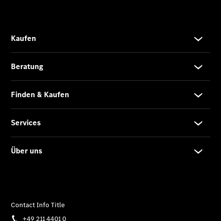
Der
brandneue
CLA
Shooting
Brake
Der
elektrische
CLA
Shooting
Brake
CLA
Shooting
Brake