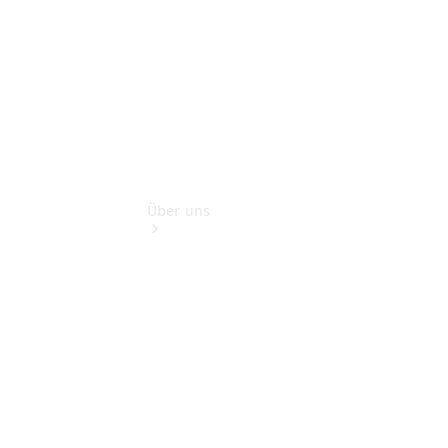
Extras
Über uns
Übersicht
Nachhaltigkeit
Kontakt