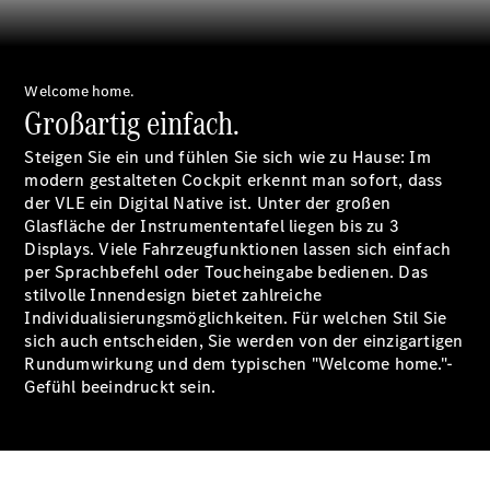
Privatkunden
Finanzierung
Gewerbekunden
Kurzfristig
Welcome home.
verfügbare
Großartig einfach.
Angebote
V-Klasse
Steigen Sie ein und fühlen Sie sich wie zu Hause: Im
V-Klasse
modern gestalteten Cockpit erkennt man sofort, dass
Marco Polo
der VLE ein Digital Native ist. Unter der großen
Limousinen
Glasfläche der Instrumententafel liegen bis zu 3
Displays. Viele Fahrzeugfunktionen lassen sich einfach
per Sprachbefehl oder Toucheingabe bedienen. Das
stilvolle Innendesign bietet zahlreiche
Individualisierungsmöglichkeiten. Für welchen Stil Sie
sich auch entscheiden, Sie werden von der einzigartigen
Rundumwirkung und dem typischen "Welcome home."-
Der
Gefühl beeindruckt sein.
elektrische
CLA mit EQ-
Technologie
Der neue
CLA