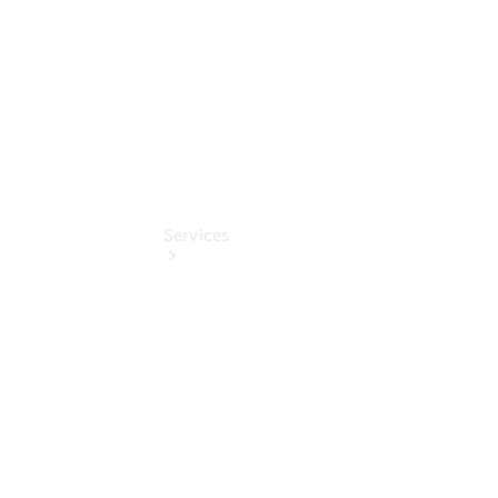
Pollenfilterung
Services
Übersicht
Serviceangebote
Reifen &
Kompletträder