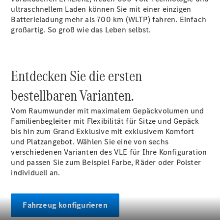
ultraschnellem Laden können Sie mit einer einzigen
Batterieladung mehr als 700
km (WLTP)
fahren. Einfach
Übersicht
großartig. So groß wie das Leben selbst.
140 Jahre
Innovation
Mercedes-
Benz
Entdecken Sie die ersten
Store
Neuwagenangebote
bestellbaren Varianten.
Vom Raumwunder mit maximalem Gepäckvolumen und
Familienbegleiter mit Flexibilität für Sitze und Gepäck
bis hin zum Grand Exklusive mit exklusivem Komfort
und Platzangebot. Wählen Sie eine von sechs
verschiedenen Varianten des VLE für Ihre Konfiguration
Best Deal
und passen Sie zum Beispiel Farbe, Räder oder Polster
Leasing
individuell an.
Privatkunden
Leasing
Gewerbekunden
Fahrzeug konfigurieren
Finanzierung