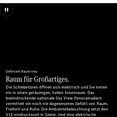
EQE
Außen- und Innenansicht des großen Panoramadaches des neuen VLE
Limousine -
von Mercedes-Benz. Während verschiedene Perspektiven auf das
elektrisch
Panoramadach gezeigt werden wehen Blütenblätter um das Fahrzeug
herum.
EQS
Limousine -
elektrisch
C-Klasse
00:00 / 00:00
Limousine
C-Klasse
Limousine -
elektrisch
E-Klasse
Limousine
Definiert Raum neu
S-Klasse
Raum für Großartiges.
Limousine
S-Klasse
Die Schiebetüren öffnen sich elektrisch und Sie treten
Lang
ein in einen geräumigen, hellen Innenraum. Das
Mercedes-
beeindruckende optionale Sky View-Panoramadach
Maybach S-
vermittelt ein noch nie dagewesenes Gefühl von Raum,
Klasse
Freiheit und Ruhe. Die Ambientebeleuchtung setzt den
SUVs
VLE eindrucksvoll in Szene. Und eine elektrische