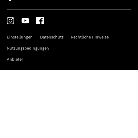
C-Klasse T-
Modell
E-Klasse T-
Modell
Kompaktwagen
A-Klasse
Kompaktlimousine
B-Klasse
Coupés
CLA Coupé