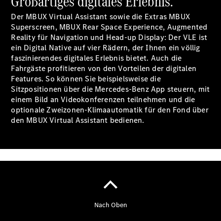
Großartiges digitales Erlebnis.
elektrisch
Der MBUX Virtual Assistant sowie die Extras MBUX
Der neue
Superscreen, MBUX Rear Space
Experience
, Augmented
GLB
Reality für Navigation und Head-up Display: Der VLE ist
Der neue
ein Digital Native auf vier Rädern, der Ihnen ein völlig
GLB –
faszinierendes digitales Erlebnis bietet. Auch die
elektrisch
Fahrgäste profitieren von den Vorteilen der digitalen
Der neue
Features. So können Sie beispielsweise die
GLC SUV –
Sitzpositionen über die Mercedes-Benz App steuern, mit
elektrisch
einem Bild an Videokonferenzen teilnehmen und die
GLC SUV
optionale Zweizonen-Klimaautomatik für den Fond über
GLC Coupé
den MBUX Virtual Assistant bedienen.
GLE SUV
GLE Coupé
GLS
Mercedes-
Maybach
GLS
G-Klasse
T-Modelle
/ Kombis