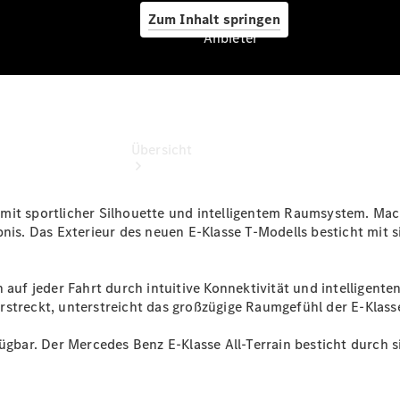
Zum Inhalt springen
Anbieter
Anbieter
Übersicht
mit sportlicher Silhouette und intelligentem Raumsystem. Mach
bnis. Das Exterieur des neuen E‑Klasse T‑Modells besticht mit
 auf jeder Fahrt durch intuitive Konnektivität und intelligente
Startseite
rstreckt, unterstreicht das großzügige Raumgefühl der E‑Klass
Ansprechpartner
finden
fügbar. Der Mercedes Benz E-Klasse All-Terrain besticht durch
Beratung
vereinbaren
Servicetermin