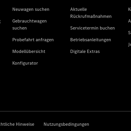
Privatkunden
Finanzierung
Gewerbekunden
Kurzfristig
verfügbare
Angebote
V-Klasse
V-Klasse
Marco Polo
Limousinen
Der
elektrische
CLA mit EQ-
Technologie
Der neue
CLA