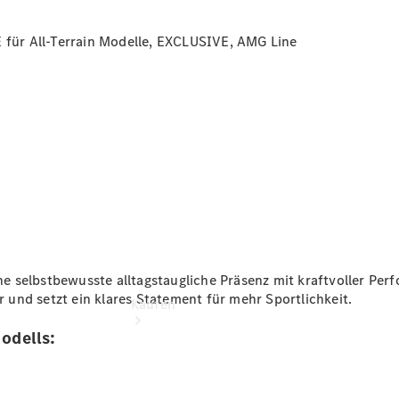
buchen
Probefahrt
ür All-Terrain Modelle, EXCLUSIVE, AMG Line
vereinbaren
Konfigurator
Modellübersicht
Tel: +49 211
4401 0
 selbstbewusste alltagstaugliche Präsenz mit kraftvoller Perf
und setzt ein klares Statement für mehr Sportlichkeit.
Kaufen
odells: