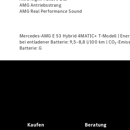
AMG Antriebsstrang
AMG Real Performance
Sound
Mercedes-AMG E 53 Hybrid 4MATIC+ T-Modell | Energi
bei entladener Batterie: 9,5‒8,8 l/100 km | CO₂-Emis
Batterie:
G