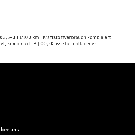
3,5‒3,1 l/100 km | Kraftstoffverbrauch kombiniert
t, kombiniert: B | CO₂-Klasse bei entladener