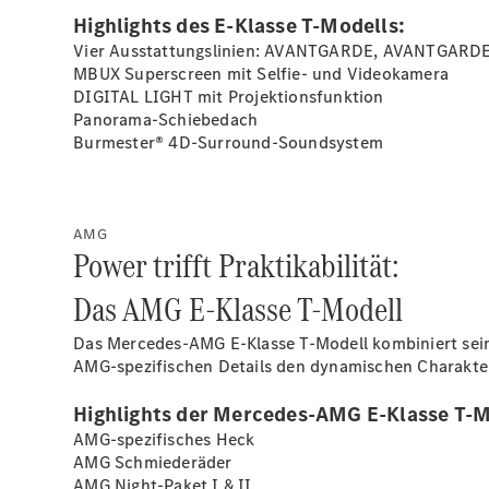
Highlights des E‑Klasse T‑Modells:
Vier Ausstattungslinien: AVANTGARDE, AVANTGARDE f
MBUX Superscreen mit Selfie- und
Videokamera
DIGITAL LIGHT mit
Projektionsfunktion
Panorama-Schiebedach
Burmester®
4D-Surround-Soundsystem
AMG
Power trifft Praktikabilität:
Das AMG E‑Klasse T‑Modell
Das Mercedes‑AMG E‑Klasse T‑Modell kombiniert seine
AMG-spezifischen Details den dynamischen Charakter 
Highlights der Mercedes-AMG E-Klasse T-M
AMG-spezifisches Heck
AMG
Schmiederäder
AMG Night-Paket I &
II