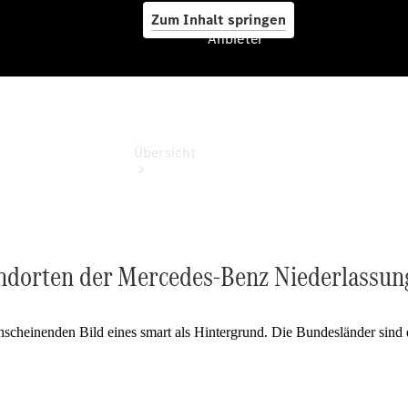
Zum Inhalt springen
Anbieter
Anbieter
Übersicht
andorten der Mercedes-Benz Niederlassun
Startseite
Ansprechpartner
finden
Beratung
vereinbaren
Servicetermin