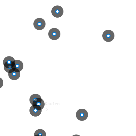
buchen
Probefahrt
vereinbaren
Konfigurator
Modellübersicht
Tel: +49 211
4401 0
Kaufen