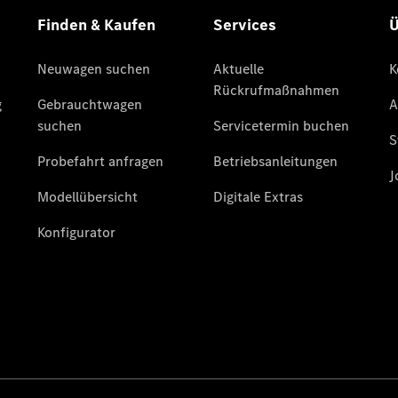
Privatkunden
Finanzierung
Gewerbekunden
Kurzfristig
verfügbare
Angebote
V-Klasse
V-Klasse
Marco Polo
Limousinen
Der
elektrische
CLA mit EQ-
Technologie
Der neue
CLA