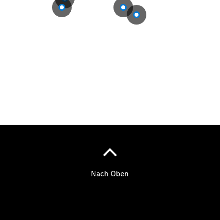
Übersicht
140 Jahre
Innovation
Mercedes-
Benz
Store
Neuwagenangebote
Best Deal
Leasing
Privatkunden
Leasing
Gewerbekunden
Finanzierung