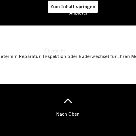
Zum Inhalt springen
Anbieter
Anbieter
Übersicht
cetermin Reparatur, Inspektion oder Räderwechsel für Ihren M
Startseite
Ansprechpartner
finden
Beratung
vereinbaren
Servicetermin