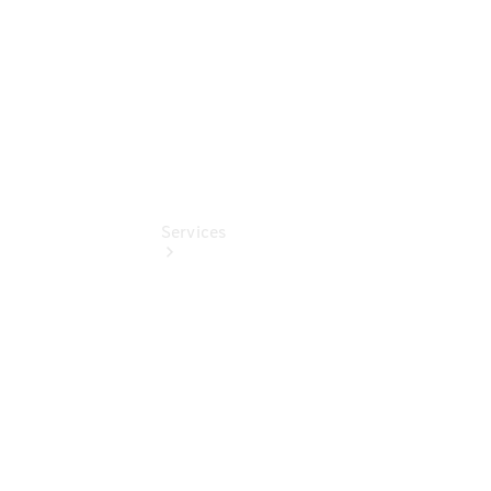
Pollenfilterung
Services
Übersicht
Serviceangebote
Reifen &
Kompletträder