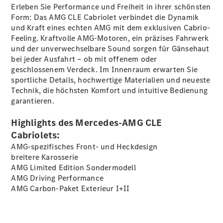
Privatkunden
Erleben Sie Performance und Freiheit in ihrer schönsten
Finanzierung
Form: Das AMG CLE Cabriolet verbindet die Dynamik
Gewerbekunden
und Kraft eines echten AMG mit dem exklusiven Cabrio-
Kurzfristig
Feeling. Kraftvolle AMG-Motoren, ein präzises Fahrwerk
verfügbare
und der unverwechselbare Sound sorgen für Gänsehaut
Angebote
bei jeder Ausfahrt – ob mit offenem oder
V-Klasse
geschlossenem Verdeck. Im Innenraum erwarten Sie
V-Klasse
sportliche Details, hochwertige Materialien und neueste
Marco Polo
Technik, die höchsten Komfort und intuitive Bedienung
Limousinen
garantieren.
Highlights des Mercedes-AMG CLE
Cabriolets:
AMG-spezifisches Front- und Heckdesign
breitere Karosserie
AMG Limited Edition Sondermodell
Der
AMG Driving Performance
elektrische
AMG Carbon-Paket Exterieur
I+II
CLA mit EQ-
Technologie
Der neue
CLA