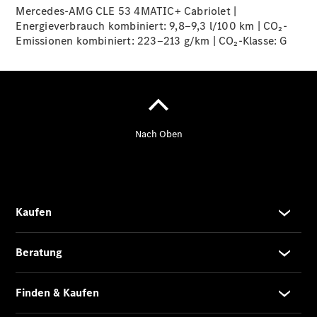
Mercedes-AMG CLE 53 4MATIC+ Cabriolet |
EQE
Energieverbrauch kombiniert: 9,8‒9,3 l/100 km | CO₂-
Limousine -
Emissionen kombiniert: 223‒213 g/km | CO₂-Klasse:
elektrisch
G
EQS
Limousine -
elektrisch
C-Klasse
Limousine
C-Klasse
Limousine -
elektrisch
E-Klasse
Limousine
S-Klasse
Limousine
S-Klasse
Lang
Mercedes-
Maybach S-
Klasse
SUVs