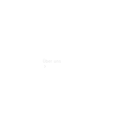
Extras
Über uns
Übersicht
Nachhaltigkeit
Kontakt