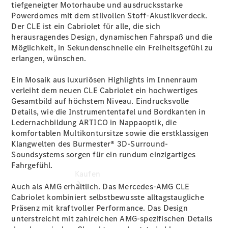
buchen
tiefgeneigter Motorhaube und ausdrucksstarke
Probefahrt
Powerdomes mit dem stilvollen Stoff-Akustikverdeck.
vereinbaren
Der CLE ist ein Cabriolet für alle, die sich
Konfigurator
herausragendes Design, dynamischen Fahrspaß und die
Modellübersicht
Möglichkeit, in Sekundenschnelle ein Freiheitsgefühl zu
Tel: +49 211
erlangen, wünschen.
4401 0
Ein Mosaik aus luxuriösen Highlights im Innenraum
verleiht dem neuen CLE Cabriolet ein hochwertiges
Gesamtbild auf höchstem Niveau. Eindrucksvolle
Details, wie die Instrumententafel und Bordkanten in
Ledernachbildung ARTICO in Nappaoptik, die
komfortablen Multikontursitze
sowie die erstklassigen
Klangwelten des
Burmester® 3D-Surround-
Soundsystems
sorgen für ein rundum einzigartiges
Fahrgefühl.
Kaufen
Auch als AMG erhältlich. Das Mercedes-AMG CLE
Cabriolet kombiniert selbstbewusste alltagstaugliche
Präsenz mit kraftvoller Performance. Das Design
unterstreicht mit zahlreichen AMG-spezifischen Details