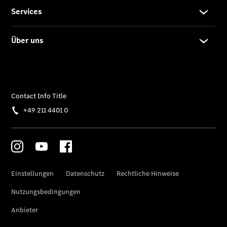
Der neue
GLA
Der neue
elektrische
GLA
EQA –
elektrisch
EQE SUV –
elektrisch
EQS SUV –
elektrisch
G-Klasse –
elektrisch
Mercedes-
Maybach
EQS SUV –