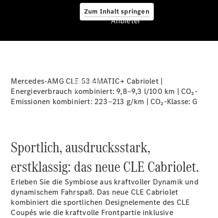
Zum Inhalt springen
Anbieter
Anbieter
Mercedes-AMG CLE 53 4MATIC+ Cabriolet |
Übersicht
Energieverbrauch kombiniert: 9,8‒9,3 l/100 km | CO₂-
Emissionen kombiniert: 223‒213 g/km | CO₂-Klasse:
G
Sportlich, ausdrucksstark,
Startseite
erstklassig: das neue CLE Cabriolet.
Ansprechpartner
finden
Erleben Sie die Symbiose aus kraftvoller Dynamik und
Beratung
dynamischem Fahrspaß. Das neue CLE Cabriolet
vereinbaren
kombiniert die sportlichen Designelemente des CLE
Servicetermin
Coupés wie die kraftvolle Frontpartie inklusive