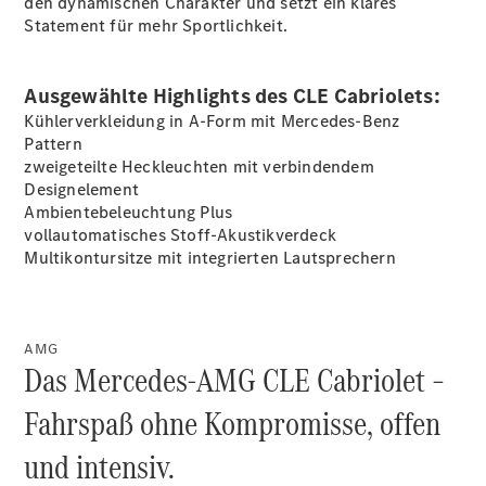
den dynamischen Charakter und setzt ein klares
Statement für mehr Sportlichkeit.
Übersicht
140 Jahre
Ausgewählte Highlights des CLE Cabriolets:
Innovation
Kühlerverkleidung in A-Form mit Mercedes-Benz
Mercedes-
Pattern
Benz
zweigeteilte Heckleuchten mit verbindendem
Store
Designelement
Neuwagenangebote
Ambientebeleuchtung
Plus
vollautomatisches Stoff-Akustikverdeck
Multikontursitze mit integrierten
Lautsprechern
AMG
Best Deal
Das Mercedes-AMG CLE Cabriolet –
Leasing
Privatkunden
Fahrspaß ohne Kompromisse, offen
Leasing
Gewerbekunden
und intensiv.
Finanzierung