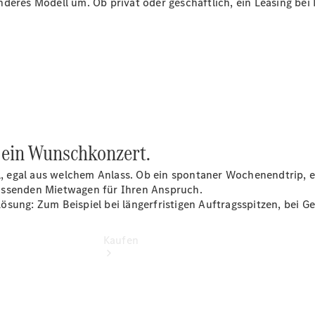
deres Modell um. Ob privat oder geschäftlich, ein Leasing bei M
buchen
Probefahrt
vereinbaren
Konfigurator
Modellübersicht
Tel: +49 211
4401 0
 ein Wunschkonzert.
 egal aus welchem Anlass. Ob ein spontaner Wochenendtrip, e
assenden Mietwagen für Ihren Anspruch.
sung: Zum Beispiel bei längerfristigen Auftragsspitzen, bei Ge
Kaufen