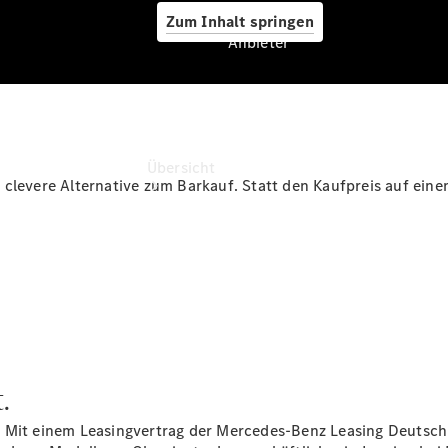
Zum Inhalt springen
Anbieter
Anbieter
Übersicht
clevere Alternative zum Barkauf. Statt den Kaufpreis auf eine
Startseite
Ansprechpartner
finden
.
Beratung
vereinbaren
. Mit einem Leasingvertrag der Mercedes-Benz Leasing Deutsc
Servicetermin