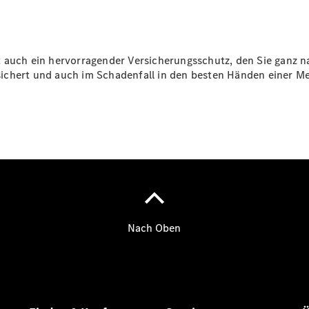
Übersicht
140 Jahre
t auch ein hervorragender Versicherungsschutz, den Sie ganz 
Innovation
ichert und auch im Schadenfall in den besten Händen einer M
Mercedes-
Benz
Store
Neuwagenangebote
Best Deal
Leasing
Privatkunden
Leasing
Gewerbekunden
Finanzierung