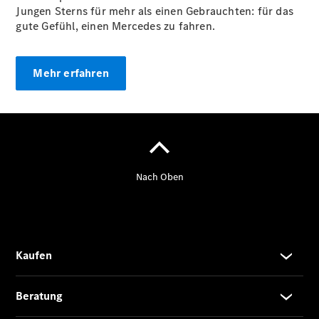
Jungen Sterns für mehr als einen Gebrauchten: für das
gute Gefühl, einen Mercedes zu fahren.
Übersicht
140 Jahre
Innovation
Mehr erfahren
Mercedes-
Benz
Store
Neuwagenangebote
Best Deal
Leasing
Privatkunden
Leasing
Gewerbekunden
Finanzierung