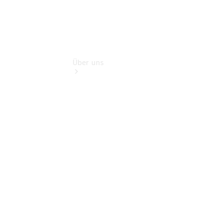
Über uns
Übersicht
Nachhaltigkeit
Kontakt