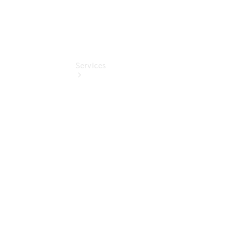
Services
Übersicht
Serviceangebote
Reifen &
Kompletträder
Teile &
Zubehör
Pannen- &
Schadenhilfe