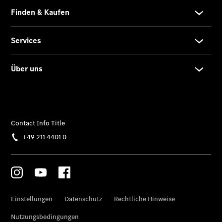
Privatkunden
Finanzierung
Gewerbekunden
Kurzfristig
verfügbare
Angebote
V-Klasse
V-Klasse
Marco Polo
Limousinen
Der
elektrische
CLA mit EQ-
Technologie
Der neue
CLA