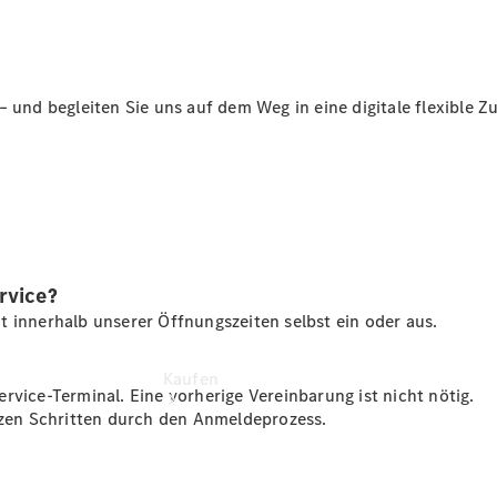
buchen
Probefahrt
vereinbaren
Konfigurator
Modellübersicht
 und begleiten Sie uns auf dem Weg in eine digitale flexible Z
Tel: +49 211
4401 0
rvice?
t innerhalb unserer Öffnungszeiten selbst ein oder aus.
Kaufen
rvice-Terminal. Eine vorherige Vereinbarung ist nicht nötig.
urzen Schritten durch den Anmeldeprozess.