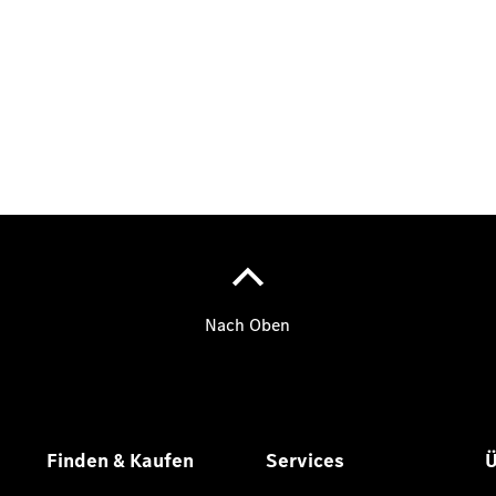
EQE
Limousine -
elektrisch
EQS
Limousine -
elektrisch
C-Klasse
Limousine
C-Klasse
Limousine -
elektrisch
E-Klasse
Limousine
S-Klasse
Limousine
S-Klasse
Lang
Mercedes-
Maybach S-
Klasse
SUVs