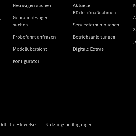
Der neue
GLA
Der neue
elektrische
GLA
EQA –
elektrisch
EQE SUV –
elektrisch
EQS SUV –
elektrisch
G-Klasse –
elektrisch
Mercedes-
Maybach
EQS SUV –