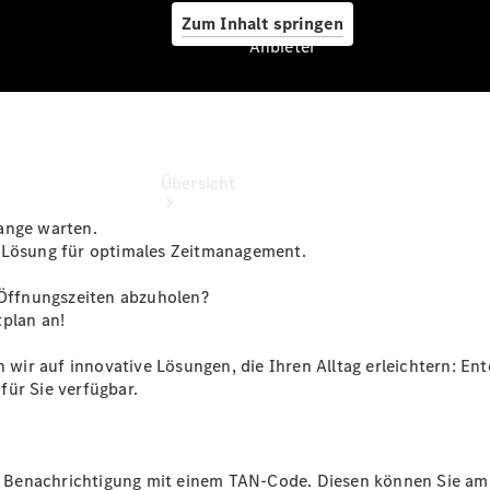
Zum Inhalt springen
Anbieter
Anbieter
Übersicht
ange warten.
e Lösung für optimales Zeitmanagement.
r Öffnungszeiten abzuholen?
tplan an!
Startseite
n wir auf innovative Lösungen, die Ihren Alltag erleichtern: E
Ansprechpartner
für Sie verfügbar.
finden
Beratung
vereinbaren
Servicetermin
ine Benachrichtigung mit einem TAN-Code. Diesen können Sie am