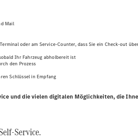
Übersicht
140 Jahre
nd Mail
Innovation
Mercedes-
Benz
Terminal oder am Service-Counter, dass Sie ein Check-out übe
Store
Neuwagenangebote
sobald Ihr Fahrzeug abholbereit ist
durch den Prozess
hren Schlüssel in Empfang
ice und die vielen digitalen Möglichkeiten, die Ihne
Best Deal
Leasing
Privatkunden
Leasing
Gewerbekunden
elf-Service.
Finanzierung