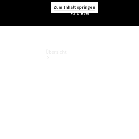
Zum Inhalt springen
Anbieter
Anbieter
Übersicht
Startseite
Ansprechpartner
finden
Beratung
vereinbaren
Servicetermin