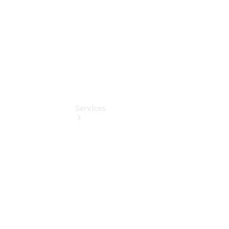
Pollenfilterung
Services
Übersicht
Serviceangebote
Reifen &
Kompletträder