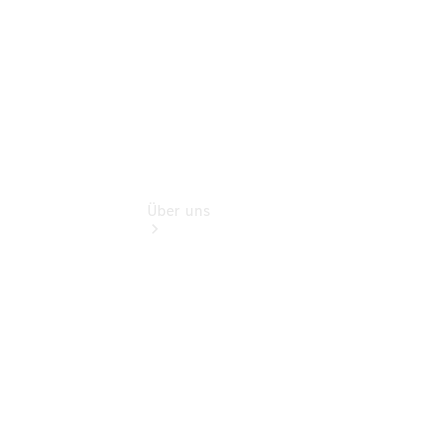
Extras
Über uns
Übersicht
Nachhaltigkeit
Kontakt