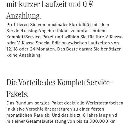
mit kurzer Laufzeit und 0 €
Anzahlung.
Übersicht
140 Jahre
Profitieren Sie von maximaler Flexibilität mit dem
Innovation
ServiceLeasing Angebot inklusive umfassendem
Mercedes-
KomplettService-Paket und wählen Sie für Ihre V-Klasse
Benz
oder V-Klasse Special Edition zwischen Laufzeiten von
Store
12, 18 oder 24 Monaten. Das Beste daran: Sie benötigen
Neuwagenangebote
keine Anzahlung.
Die Vorteile des KomplettService-
Pakets.
Best Deal
Leasing
Das Rundum-sorglos-Paket deckt alle Werkstattarbeiten
Privatkunden
inklusive Verschleißreparaturen zu einer festen
Leasing
monatlichen Rate ab. Und das bis zu 8 Jahre lang und
Gewerbekunden
mit einer Gesamtlaufleistung von bis zu 300.000 km.
Finanzierung