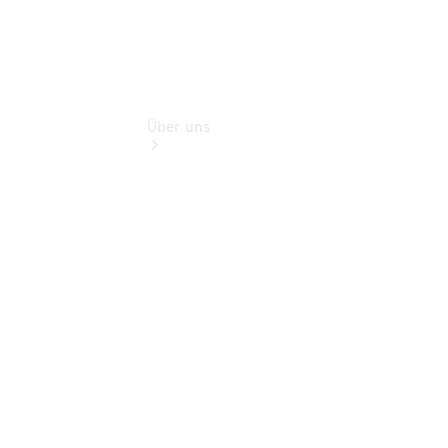
Über uns
Übersicht
Nachhaltigkeit
Kontakt