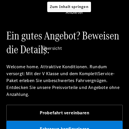
Zum Inhalt springen
Anbieter
Ein gutes Angebot? Beweisen
Anbieter
die Details.
Übersicht
Welcome home. Attraktive Konditionen. Rundum
versorgt: Mit der V Klasse und dem KomplettService-
Paket erleben Sie unbeschwertes Fahrvergnügen.
Entdecken Sie unsere Preisvorteile und Angebote ohne
Anzahlung.
Startseite
Ansprechpartner
finden
Probefahrt vereinbaren
Beratung
vereinbaren
Servicetermin
Fahrzeug konfigurieren