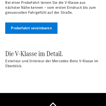
Bei einer Probefahrt lernen Sie die V-Klasse aus
EQE
nächster Nähe kennen – vom ersten Eindruck bis zum
Limousine -
genussvollen Fahrgefühl auf der Straße.
elektrisch
EQS
Limousine -
Probefahrt vereinbaren
elektrisch
C-Klasse
Limousine
C-Klasse
Limousine -
Die V-Klasse im Detail.
elektrisch
E-Klasse
Exterieur und Interieur der Mercedes-Benz V-Klasse im
Limousine
Überblick.
S-Klasse
Limousine
S-Klasse
Lang
Mercedes-
Maybach S-
Klasse
SUVs