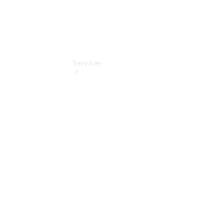
Services
Übersicht
Serviceangebote
Reifen &
Kompletträder
Teile &
Zubehör
Pannen- &
Schadenhilfe