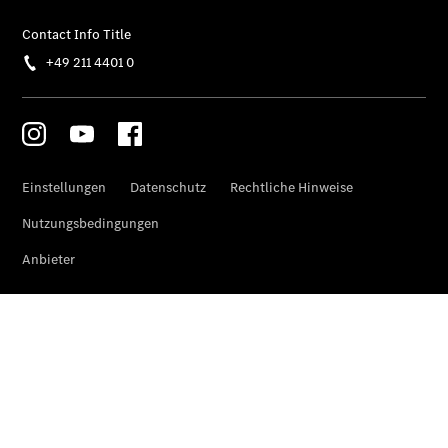
GLB –
elektrisch
Der neue
GLC SUV –
elektrisch
GLC SUV
GLC Coupé
GLE SUV
GLE Coupé
GLS
Mercedes-
Maybach
GLS
G-Klasse
T-Modelle
/ Kombis