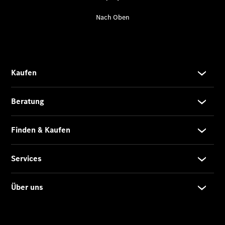
EQA –
elektrisch
EQE SUV –
elektrisch
EQS SUV –
elektrisch
G-Klasse –
elektrisch
Mercedes-
Maybach
EQS SUV –
elektrisch
GLA
Der neue
GLB
Der neue