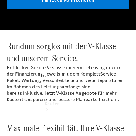
buchen
Probefahrt
vereinbaren
Konfigurator
Modellübersicht
Tel: +49 211
4401 0
Rundum sorglos mit der V-Klasse
und unserem Service.
Entdecken Sie die V-Klasse im ServiceLeasing oder in
der Finanzierung, jeweils mit dem KomplettService-
Paket. Wartung, Verschleißteile und viele Reparaturen
im Rahmen des Leistungsumfangs sind
bereits inklusive. Jetzt V-Klasse Angebote für mehr
Kostentransparenz und bessere Planbarkeit sichern.
Kaufen
Maximale Flexibilität: Ihre V-Klasse