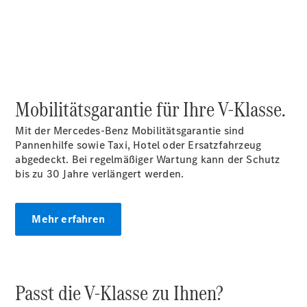
Privatkunden
Finanzierung
Gewerbekunden
Kurzfristig
verfügbare
Angebote
V-Klasse
Mobilitätsgarantie für Ihre V-Klasse.
V-Klasse
Marco Polo
Mit der Mercedes-Benz Mobilitätsgarantie sind
Limousinen
Pannenhilfe sowie Taxi, Hotel oder Ersatzfahrzeug
abgedeckt. Bei regelmäßiger Wartung kann der Schutz
bis zu 30 Jahre verlängert werden.
Mehr erfahren
Der
elektrische
CLA mit EQ-
Technologie
Passt die V-Klasse zu Ihnen?
Der neue
CLA